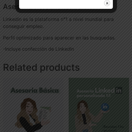
Asesoria Personalizada 1:1
Linkedin es la plataforma n°1 a nivel mundial para
conseguir empleo.
Perfil optimizado para aparecer en las busquedas.
-Incluye confección de LinkedIn
Related products