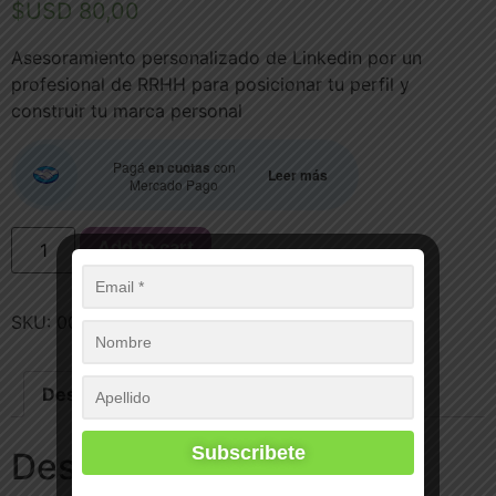
$USD
80,00
Asesoramiento personalizado de Linkedin por un
profesional de RRHH para posicionar tu perfil y
construir tu marca personal
Pagá
en cuotas
con
Leer más
Mercado Pago
Add to cart
SKU:
0001-1-1-1-1
Category:
Curriculum Vitae
Description
Reviews (0)
Description