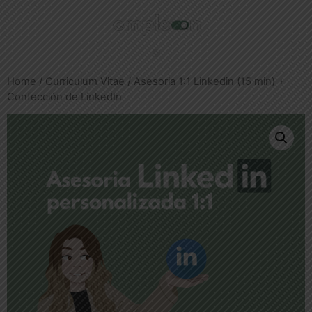
Home
/
Curriculum Vitae
/ Asesoria 1:1 Linkedin (15 min) +
Confección de LinkedIn