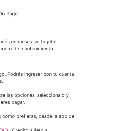
do Pago
ués en meses sin tarjeta!
i costo de mantenimiento
go
. Podrás ingresar con tu cuenta
s.
re las opciones, selecciónalo y
ieres pagar.
 como prefieras, desde la app de
 FAQ
. Crédito sujeto a