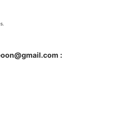
s.
leoon@gmail.com :