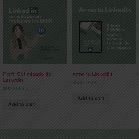
Perfil Optimizado de
Arma tu LinkedIn
LinkedIn
$USD
30,00
$USD
60,00
Add to cart
Add to cart