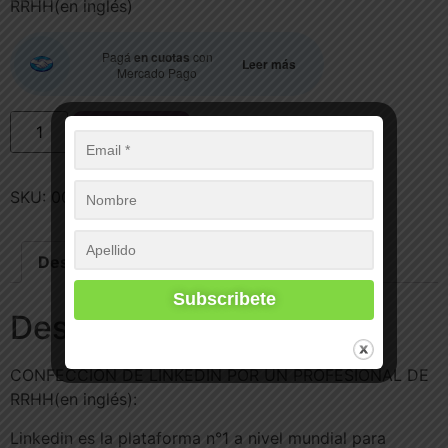
RRHH(en inglés)
Pagá
en cuotas
con
Leer más
Mercado Pago
Add to cart
SKU:
0010-1
Category:
LinkedIn
Description
Reviews (0)
Description
CONFECCIÓN DE LINKEDIN POR UN PROFESIONAL DE
RRHH(en inglés):
Linkedin es la plataforma n°1 a nivel mundial para