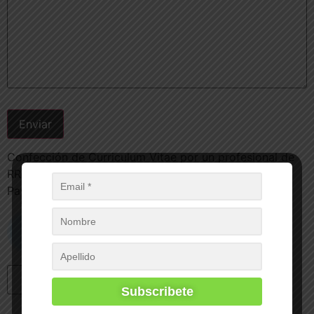
Enviar
Confección de Curriculum Vitae por un profesional de
RRHH (lo armo yo) para conseguir más entrevistas +
Pasar los Filtros ATS
Pagá
en cuotas
con
Leer más
Mercado Pago
Add to cart