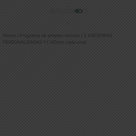
Home
/
Programa de empleo remoto
/ 2 ASESORIAS
PERSONALIZADAS 1:1 (45min cada una)