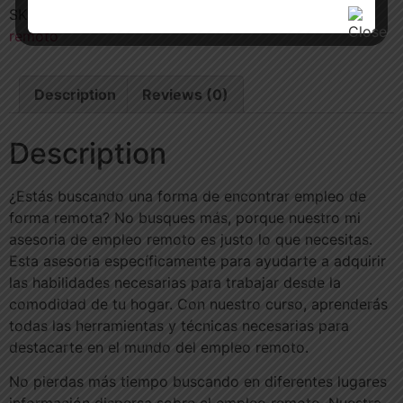
SKU:
0001-2-1-1-1-1
Category:
Programa de empleo
remoto
Description
Reviews (0)
Description
¿Estás buscando una forma de encontrar empleo de
forma remota? No busques más, porque nuestro mi
asesoria de empleo remoto es justo lo que necesitas.
Esta asesoria específicamente para ayudarte a adquirir
las habilidades necesarias para trabajar desde la
comodidad de tu hogar. Con nuestro curso, aprenderás
todas las herramientas y técnicas necesarias para
destacarte en el mundo del empleo remoto.
No pierdas más tiempo buscando en diferentes lugares
información dispersa sobre el empleo remoto. Nuestra