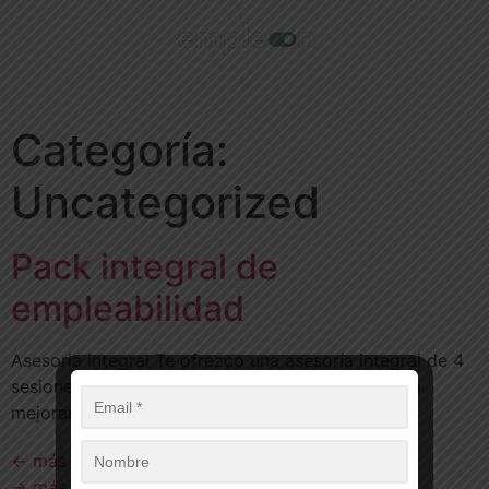
Categoría:
Uncategorized
Pack integral de
empleabilidad
Asesoria integral Te ofrezco una asesoría integral de 4
sesiones online de 1 hora (1 mes) para ayudarte a
mejorar tu […]
←
más antiguas
→
más recientes